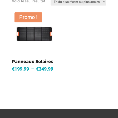
Voici le seul résultat
Promo !
Panneaux Solaires
Plage
€
199.99
–
€
349.99
de
prix :
€199.99
à
€349.99