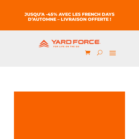
JUSQU’A -45% AVEC LES FRENCH DAYS
D’AUTOMNE – LIVRAISON OFFERTE !