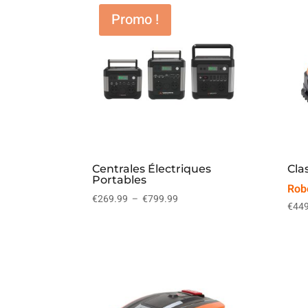
Promo !
Centrales Électriques
Cla
Portables
Rob
Plage
€
269.99
–
€
799.99
€
449
de
prix :
€269.99
à
€799.99