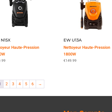
 N15X
EW U13A
toyeur Haute-Pression
Nettoyeur Haute-Pression
0W
1800W
.99
€
149.99
1
2
3
4
5
6
→