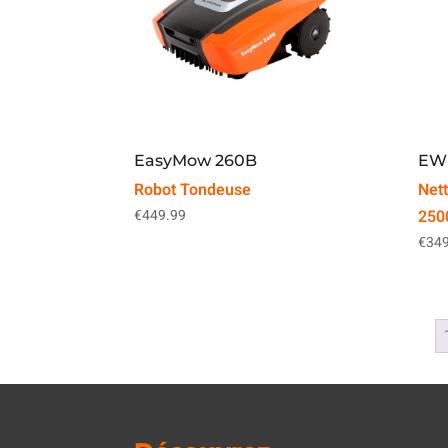
EasyMow 260B
EW
Robot Tondeuse
Net
€
449.99
250
€
349