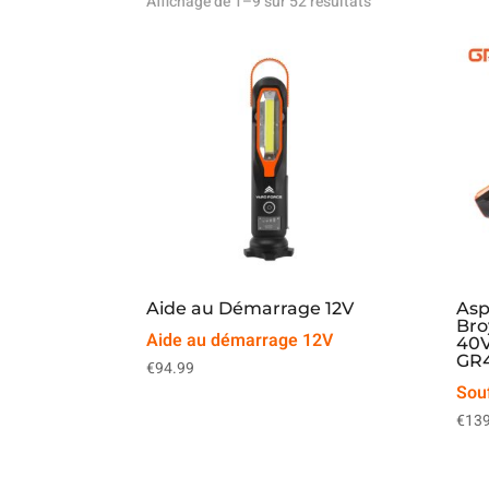
Affichage de 1–9 sur 52 résultats
Aide au Démarrage 12V
Asp
Bro
Aide au démarrage 12V
40V
GR
€
94.99
Souf
€
139