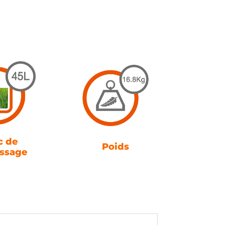
c de
Poids
ssage