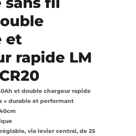
 sans fil
ouble
 et
r rapide LM
 CR20
4.0Ah et double chargeur rapide
s » durable et performant
 40cm
ique
églable, via levier central, de 25