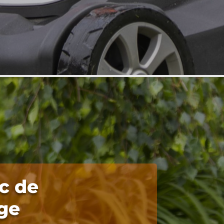
c de
ge