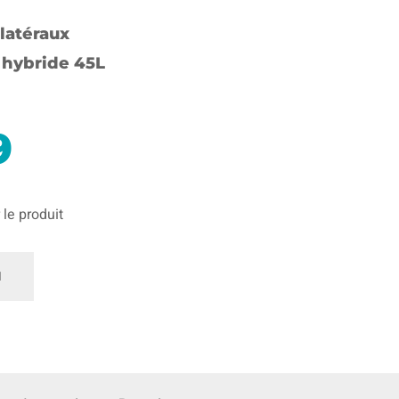
latéraux
 hybride 45L
9
 le produit
ntité
ndeuse
zon
ative
ns