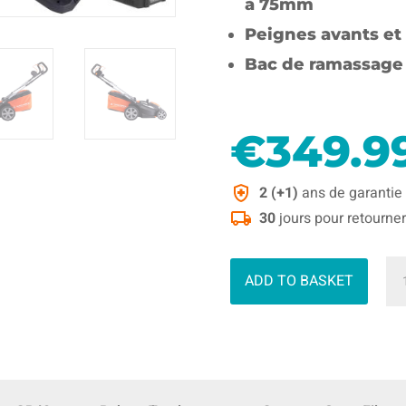
à 75mm
Peignes avants et 
Bac de ramassage
€
349.9
2 (+1)
ans de garantie
30
jours pour retourner
qua
ADD TO BASKET
de
To
à
ga
rot
sa