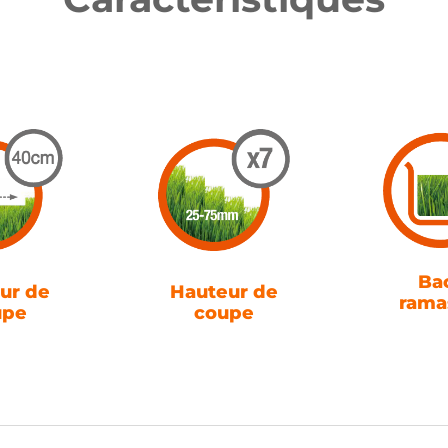
Ba
ur de
Hauteur de
rama
upe
coupe