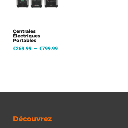
Centrales
Électriques
Portables
Plage
€
269.99
–
€
799.99
de
prix :
€269.99
à
€799.99
Découvrez