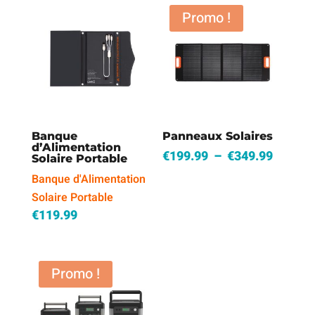
plus
Promo !
récent
au
plus
ancien
Banque
Panneaux Solaires
d’Alimentation
Plage
€
199.99
–
€
349.99
Solaire Portable
de
Banque d'Alimentation
prix :
Solaire Portable
€199.9
€
119.99
à
€349.9
Promo !