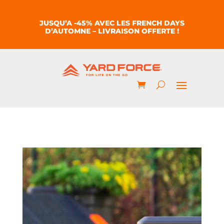
JUSQU’A -45% AVEC LES FRENCH DAYS
D’AUTOMNE – LIVRAISON OFFERTE !