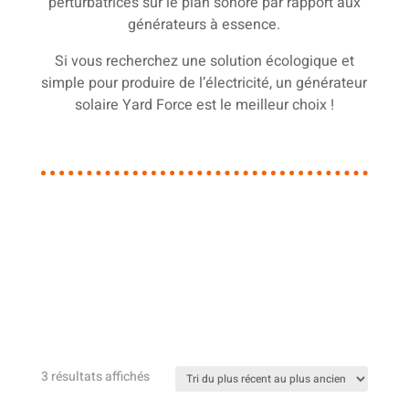
perturbatrices sur le plan sonore par rapport aux
générateurs à essence.
Si vous recherchez une solution écologique et
simple pour produire de l’électricité, un générateur
solaire Yard Force est le meilleur choix !
Trié
3 résultats affichés
du