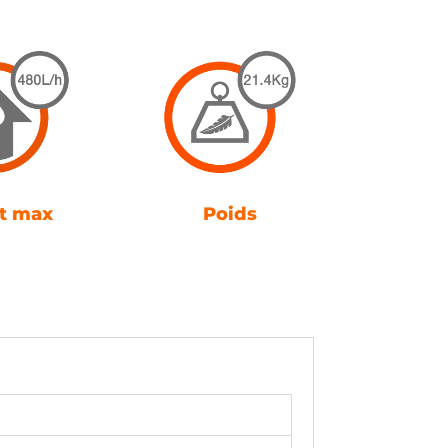
t max
Poids