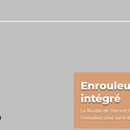
Enrouleu
intégré
Le flexible de 10m est 
l'enrouleur situé sur le