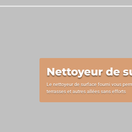
Nettoyeur de s
Le nettoyeur de surface fourni vous per
terrasses et autres allées sans efforts