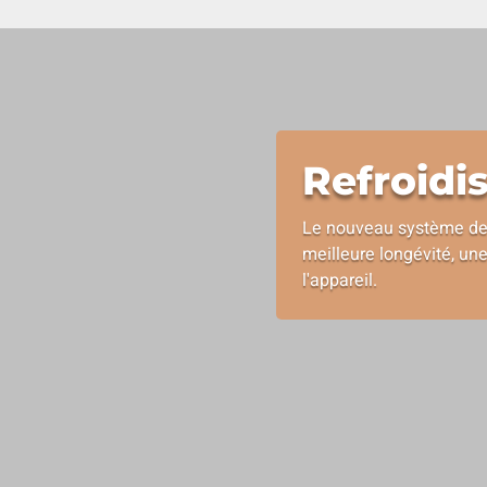
Refroidi
Le nouveau système de 
meilleure longévité, une
l'appareil.