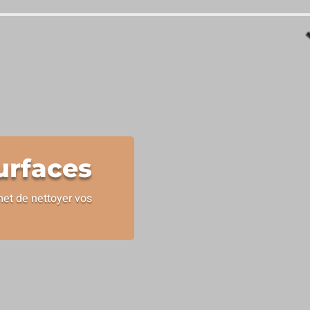
urfaces
met de nettoyer vos