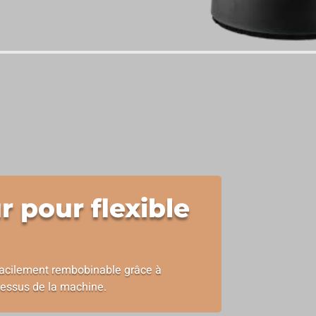
r pour flexible
facilement rembobinable grâce à
 dessus de la machine.