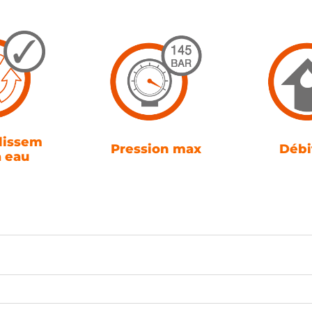
dissem
Pression max
Débi
à eau