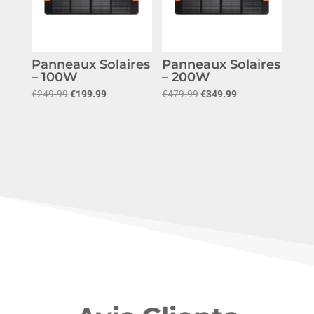
Panneaux Solaires
Panneaux Solaires
– 100W
– 200W
Le
Le
Le
Le
€
249.99
€
199.99
€
479.99
€
349.99
prix
prix
prix
prix
initial
actuel
initial
actuel
était :
est :
était :
est :
€249.99.
€199.99.
€479.99.
€349.99.