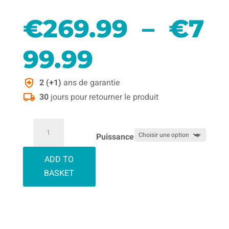
€
269.99
–
€
7
Plage
99.99
de
2 (+1)
ans de garantie
30
jours pour retourner le produit
prix :
quantité
de
Puissance
€269.99
Centrales
ADD TO
Électriques
à
Portables
BASKET
€799.99