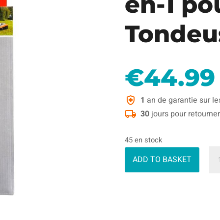
en-1 po
Tondeu
€
44.99
1
an de garantie sur le
30
jours pour retourner
45 en stock
qua
ADD TO BASKET
de
Kit
d'A
4-
en-