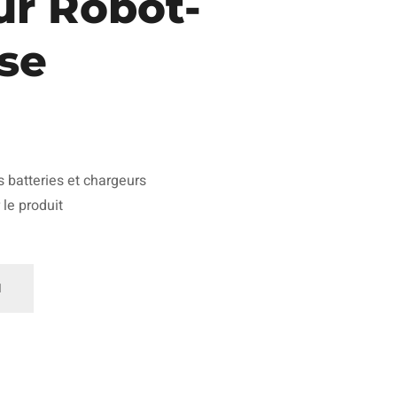
ur Robot-
se
s batteries et chargeurs
 le produit
ntité
ccessoires