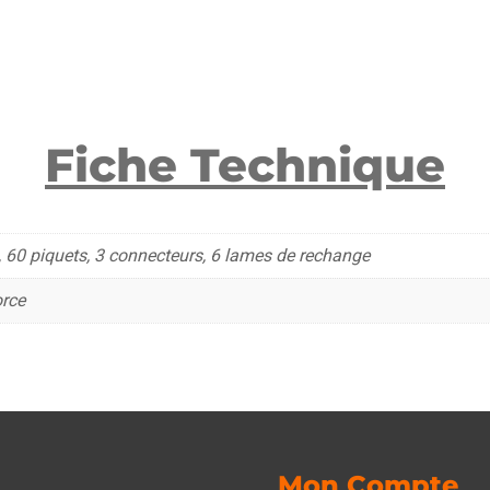
1
po
Rob
To
Fiche Technique
, 60 piquets, 3 connecteurs, 6 lames de rechange
orce
Mon Compte