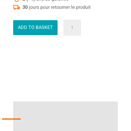
30
jours pour retourner le produit
quantité
ADD TO BASKET
de
Power
G
Elaguese
thermique
25cc
25cm
-100SDEA041
/
91P040X
PGTCEL2500A-
3