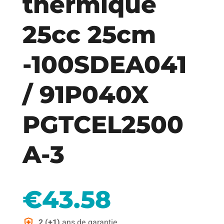
thermique
25cc 25cm
-100SDEA041
/ 91P040X
PGTCEL2500
A-3
€
43.58
2 (+1)
ans de garantie