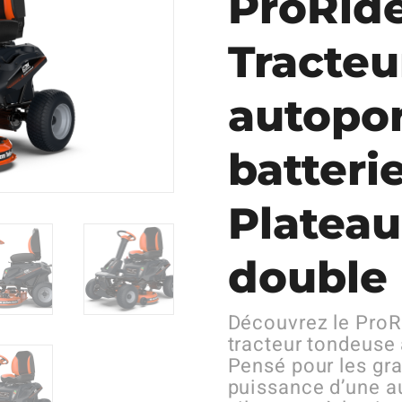
ProRide
Tracteu
autopor
batteri
Platea
double
Découvrez le ProRi
tracteur tondeuse 
Pensé pour les gran
puissance d’une a