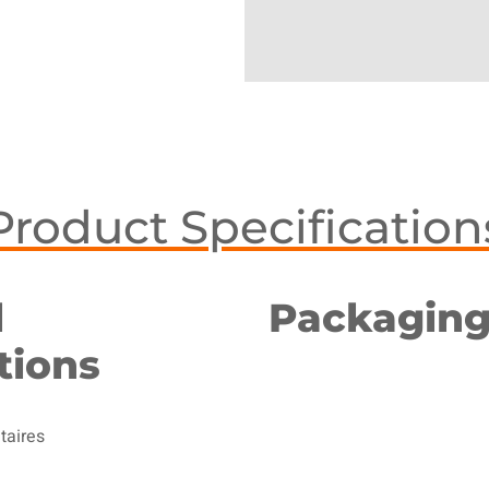
Product Specification
l
Packagin
tions
taires