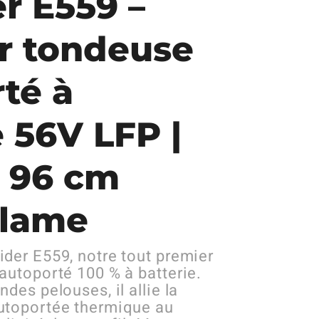
r E559 –
r tondeuse
té à
e 56V LFP |
u 96 cm
 lame
der E559, notre tout premier
autoporté 100 % à batterie.
des pelouses, il allie la
utoportée thermique au