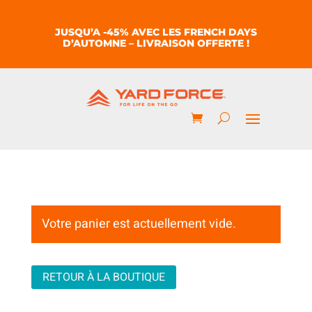
JUSQU’A -45% AVEC LES FRENCH DAYS
D’AUTOMNE – LIVRAISON OFFERTE !
Votre panier est actuellement vide.
RETOUR À LA BOUTIQUE