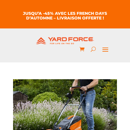
JUSQU’A -45% AVEC LES FRENCH DAYS
D’AUTOMNE – LIVRAISON OFFERTE !