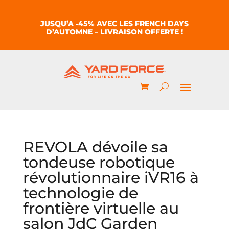
JUSQU’A -45% AVEC LES FRENCH DAYS
D’AUTOMNE – LIVRAISON OFFERTE !
REVOLA dévoile sa
tondeuse robotique
révolutionnaire iVR16 à
technologie de
frontière virtuelle au
salon JdC Garden