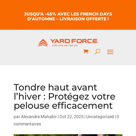
JUSQU’A -45% AVEC LES FRENCH DAYS
D’AUTOMNE – LIVRAISON OFFERTE !
Tondre haut avant
l’hiver : Protégez votre
pelouse efficacement
par
Alexandre Mahabir
|
Oct 22, 2025
|
Uncategorised
|
0
commentaires